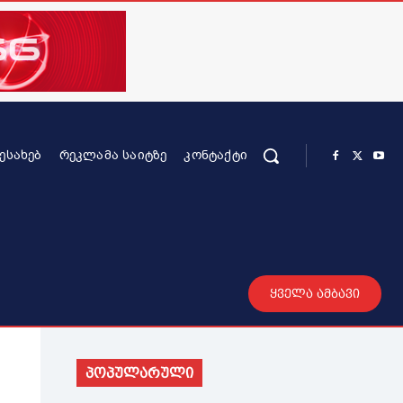
ᲨᲔᲡᲐᲮᲔᲑ
ᲠᲔᲙᲚᲐᲛᲐ ᲡᲐᲘᲢᲖᲔ
ᲙᲝᲜᲢᲐᲥᲢᲘ
რის კონტენტი
სხვადასხვა
მეტი
ყველა ამბავი
პოპულარული