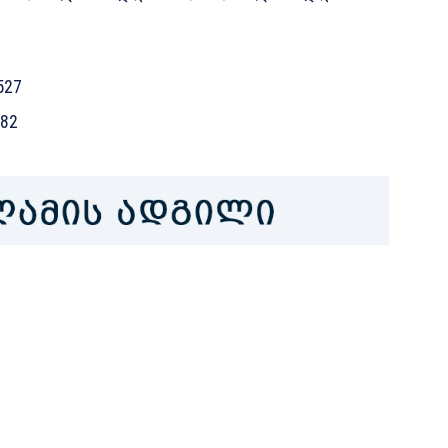
527
82