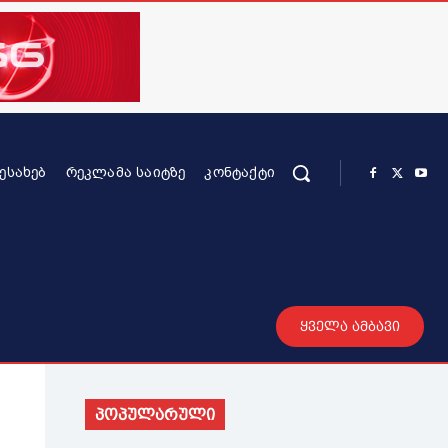
ᲨᲔᲡᲐᲮᲔᲑ
ᲠᲔᲙᲚᲐᲛᲐ ᲡᲐᲘᲢᲖᲔ
ᲙᲝᲜᲢᲐᲥᲢᲘ
რის კონტენტი
სხვადასხვა
მეტი
ყველა ამბავი
პოპულარული