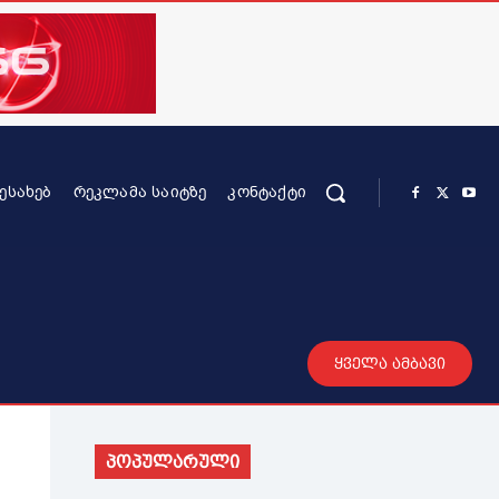
ᲨᲔᲡᲐᲮᲔᲑ
ᲠᲔᲙᲚᲐᲛᲐ ᲡᲐᲘᲢᲖᲔ
ᲙᲝᲜᲢᲐᲥᲢᲘ
რის კონტენტი
სხვადასხვა
მეტი
ყველა ამბავი
პოპულარული