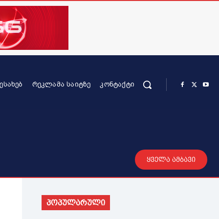
ᲨᲔᲡᲐᲮᲔᲑ
ᲠᲔᲙᲚᲐᲛᲐ ᲡᲐᲘᲢᲖᲔ
ᲙᲝᲜᲢᲐᲥᲢᲘ
რის კონტენტი
სხვადასხვა
მეტი
ყველა ამბავი
პოპულარული